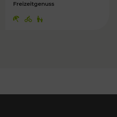
ulturangebot
Freizeitgenuss
Kategorien: Erholung, Radwege, Für