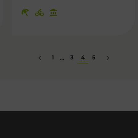
Für Kinder, Kulturangebot
Kategorien: Erholung, Radwege, K
1
3
4
5
...
Zurück
Nächstes