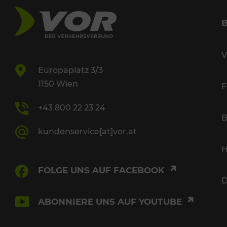
V
Europaplatz 3/3
1150 Wien
F
+43 800 22 23 24
B
kundenservice[at]vor.at
H
FOLGE UNS AUF FACEBOOK
D
ABONNIERE UNS AUF YOUTUBE