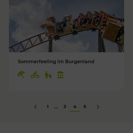
Sommerfeeling im Burgenland
Kategorien: Erholung, Radwege, Für Kinder, K
1
3
4
5
...
Zurück
Nächstes