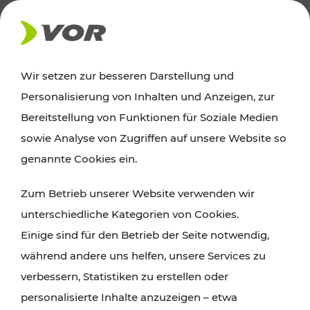
AKTUELLES
Wir setzen zur besseren Darstellung und
Personalisierung von Inhalten und Anzeigen, zur
Ausflugstipps
Bereitstellung von Funktionen für Soziale Medien
sowie Analyse von Zugriffen auf unsere Website so
Wien, Niederösterreich und das Burgenland
genannte Cookies ein.
entdecken: Egal ob Familienabenteuer,
Zum Betrieb unserer Website verwenden wir
Wanderungen, Kultur und Gastronomie,
unterschiedliche Kategorien von Cookies.
Radtouren oder purer Naturgenuss – viele
Einige sind für den Betrieb der Seite notwendig,
Attraktionen sind mit den Ticket- und Fahrplan-
während andere uns helfen, unsere Services zu
Angeboten des VOR gut und schnell erreichbar.
verbessern, Statistiken zu erstellen oder
personalisierte Inhalte anzuzeigen – etwa
ROUTE PLANEN