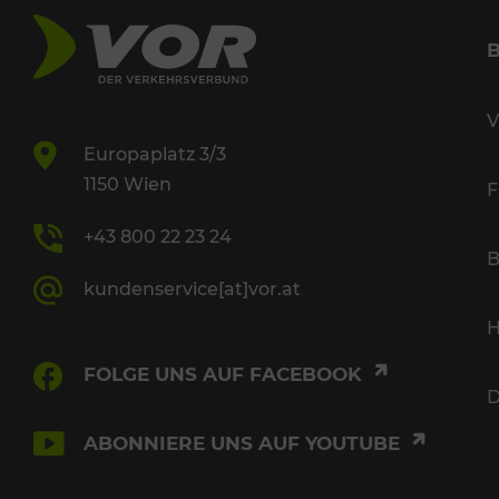
V
Europaplatz 3/3
1150 Wien
F
+43 800 22 23 24
B
kundenservice[at]vor.at
H
FOLGE UNS AUF FACEBOOK
D
ABONNIERE UNS AUF YOUTUBE