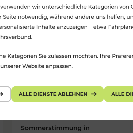
 verwenden wir unterschiedliche Kategorien von 
r, Kulturangebot
Burgenland
er Seite notwendig, während andere uns helfen, un
Kategorien: Erholung, Kulturange
 personalisierte Inhalte anzuzeigen – etwa Fahrp
ehrsverbund.
e Kategorien Sie zulassen möchten. Ihre Präferen
 unserer Website anpassen.
ALLE DIENSTE ABLEHNEN
ALLE D
Sommerstimmung in