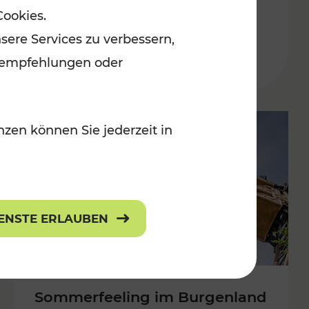
Cookies.
Niederösterreich
sere Services zu verbessern,
bot
Kategorien: Erholung, Radwege, Ku
lanempfehlungen oder
zen können Sie jederzeit in
IENSTE ERLAUBEN
Sommerfeeling im Burgenland