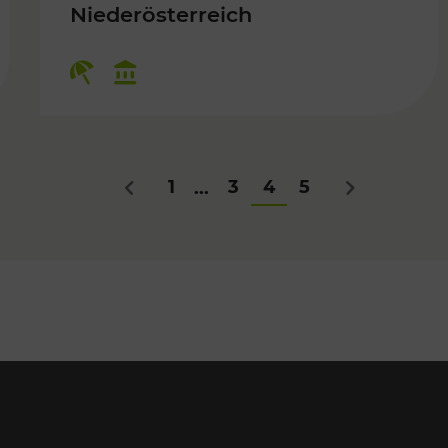
r, Kulturangebot
Niederösterreich
Kategorien: Erholung, Kulturange
1
3
4
5
...
Zurück
Nächstes