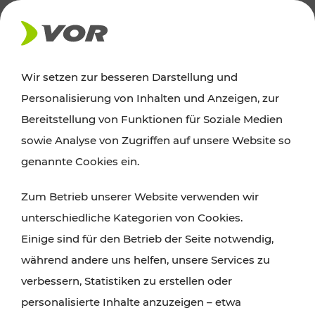
AKTUELLES
Wir setzen zur besseren Darstellung und
Personalisierung von Inhalten und Anzeigen, zur
Ausflugstipps
Bereitstellung von Funktionen für Soziale Medien
sowie Analyse von Zugriffen auf unsere Website so
Wien, Niederösterreich und das Burgenland
genannte Cookies ein.
entdecken: Egal ob Familienabenteuer,
Zum Betrieb unserer Website verwenden wir
Wanderungen, Kultur und Gastronomie,
unterschiedliche Kategorien von Cookies.
Radtouren oder purer Naturgenuss – viele
Einige sind für den Betrieb der Seite notwendig,
Attraktionen sind mit den Ticket- und Fahrplan-
während andere uns helfen, unsere Services zu
Angeboten des VOR gut und schnell erreichbar.
verbessern, Statistiken zu erstellen oder
personalisierte Inhalte anzuzeigen – etwa
ROUTE PLANEN