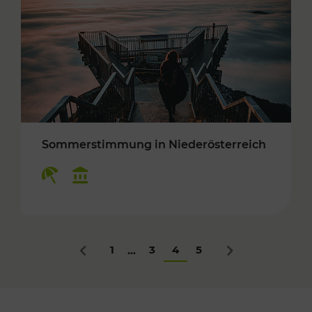
Sommerstimmung in Niederösterreich
Kategorien: Erholung, Kulturangebot
1
3
4
5
...
Zurück
Nächstes