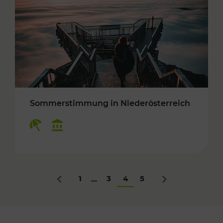
Sommerstimmung in Niederösterreich
Kategorien: Erholung, Kulturangebot
1
3
4
5
...
Zurück
Nächstes