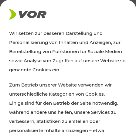
AKTUELLES
Wir setzen zur besseren Darstellung und
Personalisierung von Inhalten und Anzeigen, zur
Ausflugstipps
Bereitstellung von Funktionen für Soziale Medien
sowie Analyse von Zugriffen auf unsere Website so
Wien, Niederösterreich und das Burgenland
genannte Cookies ein.
entdecken: Egal ob Familienabenteuer,
Zum Betrieb unserer Website verwenden wir
Wanderungen, Kultur und Gastronomie,
unterschiedliche Kategorien von Cookies.
Radtouren oder purer Naturgenuss – viele
Einige sind für den Betrieb der Seite notwendig,
Attraktionen sind mit den Ticket- und Fahrplan-
während andere uns helfen, unsere Services zu
Angeboten des VOR gut und schnell erreichbar.
verbessern, Statistiken zu erstellen oder
personalisierte Inhalte anzuzeigen – etwa
ROUTE PLANEN