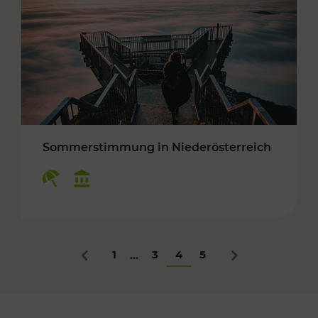
Sommerstimmung in Niederösterreich
Kategorien: Erholung, Kulturangebot
1
3
4
5
...
Zurück
Nächstes