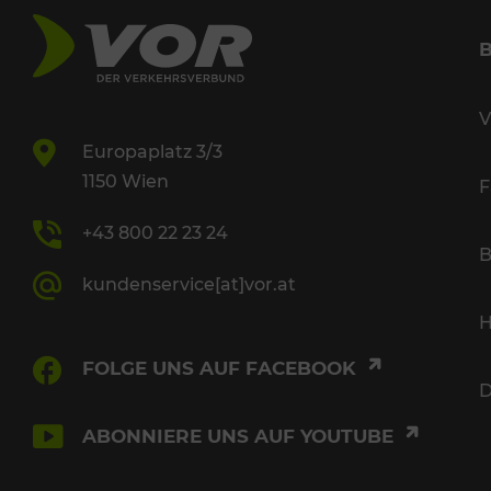
V
Europaplatz 3/3
1150 Wien
F
+43 800 22 23 24
B
kundenservice[at]vor.at
H
FOLGE UNS AUF FACEBOOK
D
ABONNIERE UNS AUF YOUTUBE