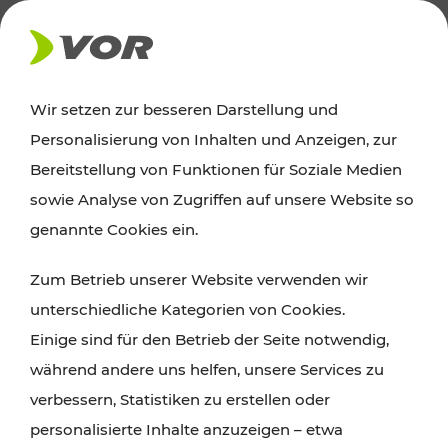
AKTUELLES
Wir setzen zur besseren Darstellung und
Personalisierung von Inhalten und Anzeigen, zur
Ausflugstipps
Bereitstellung von Funktionen für Soziale Medien
sowie Analyse von Zugriffen auf unsere Website so
Wien, Niederösterreich und das Burgenland
genannte Cookies ein.
entdecken: Egal ob Familienabenteuer,
Zum Betrieb unserer Website verwenden wir
Wanderungen, Kultur und Gastronomie,
unterschiedliche Kategorien von Cookies.
Radtouren oder purer Naturgenuss – viele
Einige sind für den Betrieb der Seite notwendig,
Attraktionen sind mit den Ticket- und Fahrplan-
während andere uns helfen, unsere Services zu
Angeboten des VOR gut und schnell erreichbar.
verbessern, Statistiken zu erstellen oder
personalisierte Inhalte anzuzeigen – etwa
ROUTE PLANEN