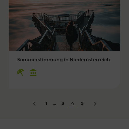
Sommerstimmung in Niederösterreich
Kategorien: Erholung, Kulturangebot
1
3
4
5
...
Zurück
Nächstes