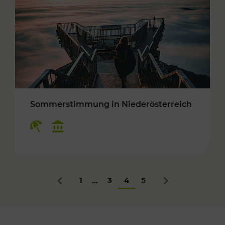
Sommerstimmung in Niederösterreich
Kategorien: Erholung, Kulturangebot
1
3
4
5
...
Zurück
Nächstes