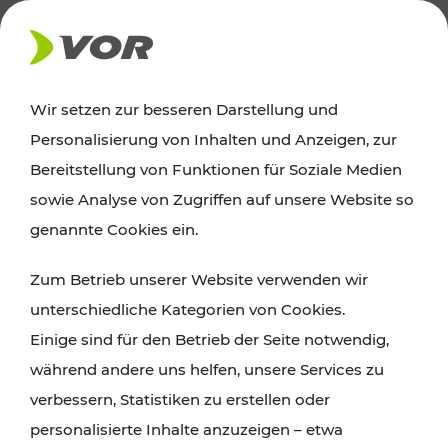
AKTUELLES
Wir setzen zur besseren Darstellung und
Personalisierung von Inhalten und Anzeigen, zur
Ausflugstipps
Bereitstellung von Funktionen für Soziale Medien
sowie Analyse von Zugriffen auf unsere Website so
Wien, Niederösterreich und das Burgenland
genannte Cookies ein.
entdecken: Egal ob Familienabenteuer,
Zum Betrieb unserer Website verwenden wir
Wanderungen, Kultur und Gastronomie,
unterschiedliche Kategorien von Cookies.
Radtouren oder purer Naturgenuss – viele
Einige sind für den Betrieb der Seite notwendig,
Attraktionen sind mit den Ticket- und Fahrplan-
während andere uns helfen, unsere Services zu
Angeboten des VOR gut und schnell erreichbar.
verbessern, Statistiken zu erstellen oder
personalisierte Inhalte anzuzeigen – etwa
ROUTE PLANEN