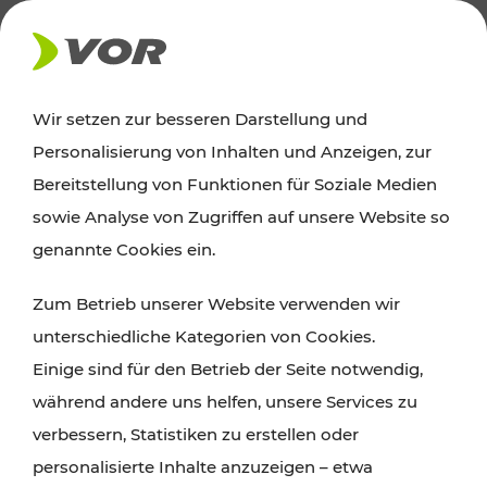
AKTUELLES
Wir setzen zur besseren Darstellung und
Personalisierung von Inhalten und Anzeigen, zur
Ausflugstipps
Bereitstellung von Funktionen für Soziale Medien
sowie Analyse von Zugriffen auf unsere Website so
Wien, Niederösterreich und das Burgenland
genannte Cookies ein.
entdecken: Egal ob Familienabenteuer,
Zum Betrieb unserer Website verwenden wir
Wanderungen, Kultur und Gastronomie,
unterschiedliche Kategorien von Cookies.
Radtouren oder purer Naturgenuss – viele
Einige sind für den Betrieb der Seite notwendig,
Attraktionen sind mit den Ticket- und Fahrplan-
während andere uns helfen, unsere Services zu
Angeboten des VOR gut und schnell erreichbar.
verbessern, Statistiken zu erstellen oder
personalisierte Inhalte anzuzeigen – etwa
ROUTE PLANEN