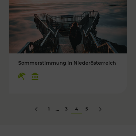
Sommerstimmung in Niederösterreich
Kategorien: Erholung, Kulturangebot
1
3
4
5
...
Zurück
Nächstes