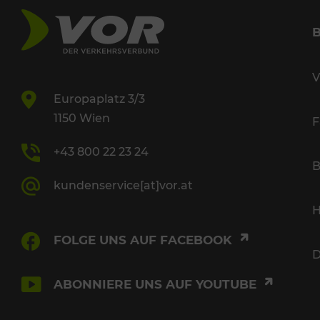
V
Europaplatz 3/3
1150 Wien
F
+43 800 22 23 24
B
kundenservice[at]vor.at
H
FOLGE UNS AUF FACEBOOK
D
ABONNIERE UNS AUF YOUTUBE