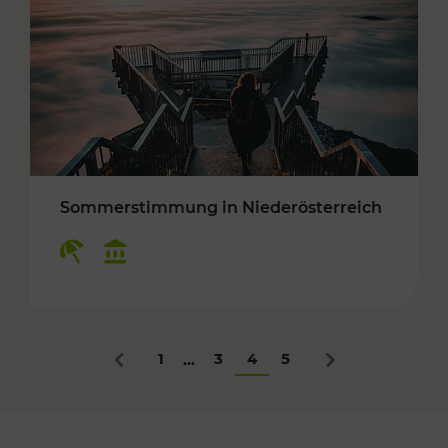
Sommerstimmung in Niederösterreich
Kategorien: Erholung, Kulturangebot
1
3
4
5
...
Zurück
Nächstes