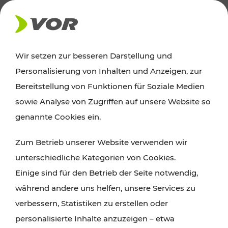
AKTUELLES
Wir setzen zur besseren Darstellung und
Personalisierung von Inhalten und Anzeigen, zur
Ausflugstipps
Bereitstellung von Funktionen für Soziale Medien
sowie Analyse von Zugriffen auf unsere Website so
Wien, Niederösterreich und das Burgenland
genannte Cookies ein.
entdecken: Egal ob Familienabenteuer,
Zum Betrieb unserer Website verwenden wir
Wanderungen, Kultur und Gastronomie,
unterschiedliche Kategorien von Cookies.
Radtouren oder purer Naturgenuss – viele
Einige sind für den Betrieb der Seite notwendig,
Attraktionen sind mit den Ticket- und Fahrplan-
während andere uns helfen, unsere Services zu
Angeboten des VOR gut und schnell erreichbar.
verbessern, Statistiken zu erstellen oder
personalisierte Inhalte anzuzeigen – etwa
ROUTE PLANEN