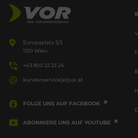
V
Europaplatz 3/3
1150 Wien
F
+43 800 22 23 24
B
kundenservice[at]vor.at
H
FOLGE UNS AUF FACEBOOK
D
ABONNIERE UNS AUF YOUTUBE