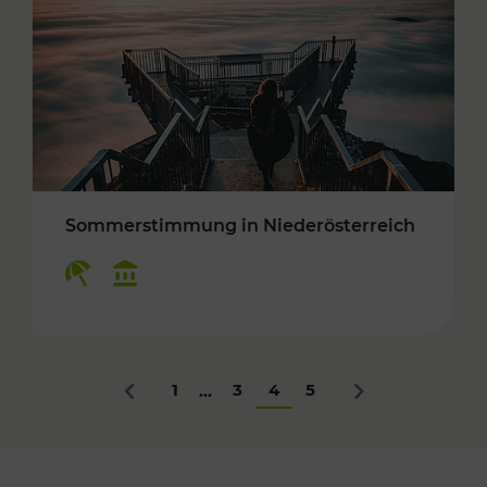
Sommerstimmung in Niederösterreich
Kategorien: Erholung, Kulturangebot
1
3
4
5
...
Zurück
Nächstes