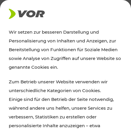
AKTUELLES
Wir setzen zur besseren Darstellung und
Personalisierung von Inhalten und Anzeigen, zur
Ausflugstipps
Bereitstellung von Funktionen für Soziale Medien
sowie Analyse von Zugriffen auf unsere Website so
Wien, Niederösterreich und das Burgenland
genannte Cookies ein.
entdecken: Egal ob Familienabenteuer,
Zum Betrieb unserer Website verwenden wir
Wanderungen, Kultur und Gastronomie,
unterschiedliche Kategorien von Cookies.
Radtouren oder purer Naturgenuss – viele
Einige sind für den Betrieb der Seite notwendig,
Attraktionen sind mit den Ticket- und Fahrplan-
während andere uns helfen, unsere Services zu
Angeboten des VOR gut und schnell erreichbar.
verbessern, Statistiken zu erstellen oder
personalisierte Inhalte anzuzeigen – etwa
ROUTE PLANEN