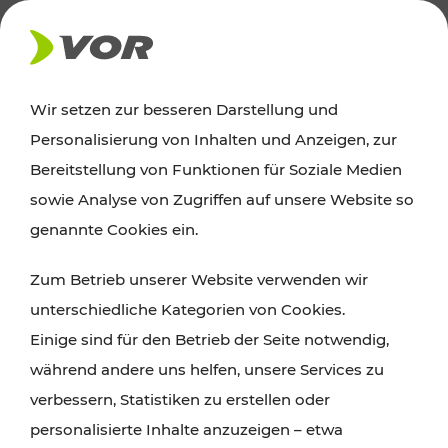
AKTUELLES
Wir setzen zur besseren Darstellung und
Personalisierung von Inhalten und Anzeigen, zur
Ausflugstipps
Bereitstellung von Funktionen für Soziale Medien
sowie Analyse von Zugriffen auf unsere Website so
Wien, Niederösterreich und das Burgenland
genannte Cookies ein.
entdecken: Egal ob Familienabenteuer,
Zum Betrieb unserer Website verwenden wir
Wanderungen, Kultur und Gastronomie,
unterschiedliche Kategorien von Cookies.
Radtouren oder purer Naturgenuss – viele
Einige sind für den Betrieb der Seite notwendig,
Attraktionen sind mit den Ticket- und Fahrplan-
während andere uns helfen, unsere Services zu
Angeboten des VOR gut und schnell erreichbar.
verbessern, Statistiken zu erstellen oder
personalisierte Inhalte anzuzeigen – etwa
ROUTE PLANEN