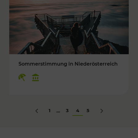
Sommerstimmung in Niederösterreich
Kategorien: Erholung, Kulturangebot
1
3
4
5
...
Zurück
Nächstes