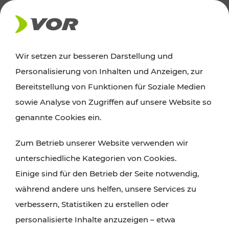
AKTUELLES
Wir setzen zur besseren Darstellung und
Personalisierung von Inhalten und Anzeigen, zur
Ausflugstipps
Bereitstellung von Funktionen für Soziale Medien
sowie Analyse von Zugriffen auf unsere Website so
Wien, Niederösterreich und das Burgenland
genannte Cookies ein.
entdecken: Egal ob Familienabenteuer,
Zum Betrieb unserer Website verwenden wir
Wanderungen, Kultur und Gastronomie,
unterschiedliche Kategorien von Cookies.
Radtouren oder purer Naturgenuss – viele
Einige sind für den Betrieb der Seite notwendig,
Attraktionen sind mit den Ticket- und Fahrplan-
während andere uns helfen, unsere Services zu
Angeboten des VOR gut und schnell erreichbar.
verbessern, Statistiken zu erstellen oder
personalisierte Inhalte anzuzeigen – etwa
ROUTE PLANEN