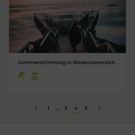
Sommerstimmung in Niederösterreich
Kategorien: Erholung, Kulturangebot
1
3
4
5
...
Zurück
Nächstes