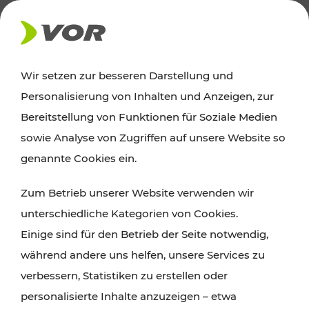
AKTUELLES
Wir setzen zur besseren Darstellung und
Personalisierung von Inhalten und Anzeigen, zur
Ausflugstipps
Bereitstellung von Funktionen für Soziale Medien
sowie Analyse von Zugriffen auf unsere Website so
Wien, Niederösterreich und das Burgenland
genannte Cookies ein.
entdecken: Egal ob Familienabenteuer,
Zum Betrieb unserer Website verwenden wir
Wanderungen, Kultur und Gastronomie,
unterschiedliche Kategorien von Cookies.
Radtouren oder purer Naturgenuss – viele
Einige sind für den Betrieb der Seite notwendig,
Attraktionen sind mit den Ticket- und Fahrplan-
während andere uns helfen, unsere Services zu
Angeboten des VOR gut und schnell erreichbar.
verbessern, Statistiken zu erstellen oder
personalisierte Inhalte anzuzeigen – etwa
ROUTE PLANEN