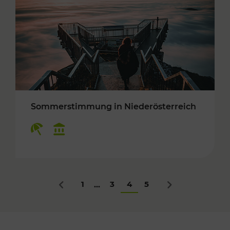
Sommerstimmung in Niederösterreich
Kategorien: Erholung, Kulturangebot
1
3
4
5
...
Zurück
Nächstes