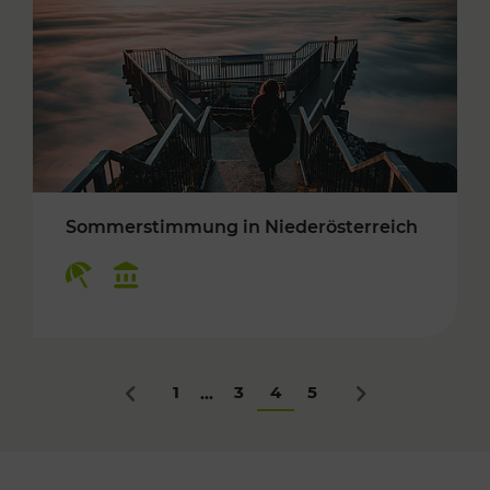
Sommerstimmung in Niederösterreich
Kategorien: Erholung, Kulturangebot
1
3
4
5
...
Zurück
Nächstes