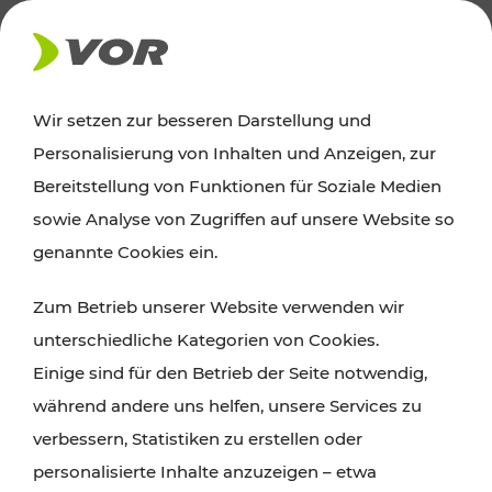
AKTUELLES
Wir setzen zur besseren Darstellung und
Personalisierung von Inhalten und Anzeigen, zur
Ausflugstipps
Bereitstellung von Funktionen für Soziale Medien
sowie Analyse von Zugriffen auf unsere Website so
Wien, Niederösterreich und das Burgenland
genannte Cookies ein.
entdecken: Egal ob Familienabenteuer,
Zum Betrieb unserer Website verwenden wir
Wanderungen, Kultur und Gastronomie,
unterschiedliche Kategorien von Cookies.
Radtouren oder purer Naturgenuss – viele
Einige sind für den Betrieb der Seite notwendig,
Attraktionen sind mit den Ticket- und Fahrplan-
während andere uns helfen, unsere Services zu
Angeboten des VOR gut und schnell erreichbar.
verbessern, Statistiken zu erstellen oder
personalisierte Inhalte anzuzeigen – etwa
ROUTE PLANEN