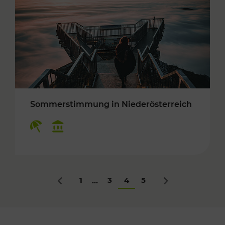
Sommerstimmung in Niederösterreich
Kategorien: Erholung, Kulturangebot
1
3
4
5
...
Zurück
Nächstes