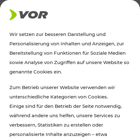
AKTUELLES
Wir setzen zur besseren Darstellung und
Personalisierung von Inhalten und Anzeigen, zur
Ausflugstipps
Bereitstellung von Funktionen für Soziale Medien
sowie Analyse von Zugriffen auf unsere Website so
Wien, Niederösterreich und das Burgenland
genannte Cookies ein.
entdecken: Egal ob Familienabenteuer,
Zum Betrieb unserer Website verwenden wir
Wanderungen, Kultur und Gastronomie,
unterschiedliche Kategorien von Cookies.
Radtouren oder purer Naturgenuss – viele
Einige sind für den Betrieb der Seite notwendig,
Attraktionen sind mit den Ticket- und Fahrplan-
während andere uns helfen, unsere Services zu
Angeboten des VOR gut und schnell erreichbar.
verbessern, Statistiken zu erstellen oder
personalisierte Inhalte anzuzeigen – etwa
ROUTE PLANEN