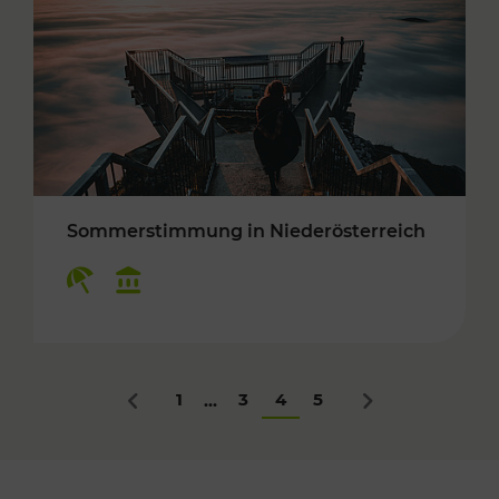
Sommerstimmung in Niederösterreich
Kategorien: Erholung, Kulturangebot
1
3
4
5
...
Zurück
Nächstes