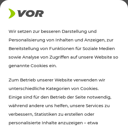
AKTUELLES
Wir setzen zur besseren Darstellung und
Personalisierung von Inhalten und Anzeigen, zur
Ausflugstipps
Bereitstellung von Funktionen für Soziale Medien
sowie Analyse von Zugriffen auf unsere Website so
Wien, Niederösterreich und das Burgenland
genannte Cookies ein.
entdecken: Egal ob Familienabenteuer,
Zum Betrieb unserer Website verwenden wir
Wanderungen, Kultur und Gastronomie,
unterschiedliche Kategorien von Cookies.
Radtouren oder purer Naturgenuss – viele
Einige sind für den Betrieb der Seite notwendig,
Attraktionen sind mit den Ticket- und Fahrplan-
während andere uns helfen, unsere Services zu
Angeboten des VOR gut und schnell erreichbar.
verbessern, Statistiken zu erstellen oder
personalisierte Inhalte anzuzeigen – etwa
ROUTE PLANEN