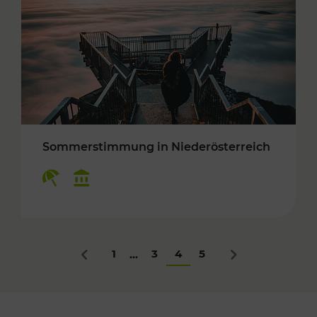
Sommerstimmung in Niederösterreich
Kategorien: Erholung, Kulturangebot
1
3
4
5
...
Zurück
Nächstes