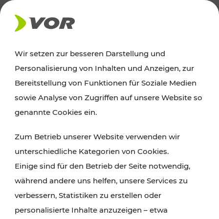
AKTUELLES
Wir setzen zur besseren Darstellung und
Personalisierung von Inhalten und Anzeigen, zur
Ausflugstipps
Bereitstellung von Funktionen für Soziale Medien
sowie Analyse von Zugriffen auf unsere Website so
Wien, Niederösterreich und das Burgenland
genannte Cookies ein.
entdecken: Egal ob Familienabenteuer,
Zum Betrieb unserer Website verwenden wir
Wanderungen, Kultur und Gastronomie,
unterschiedliche Kategorien von Cookies.
Radtouren oder purer Naturgenuss – viele
Einige sind für den Betrieb der Seite notwendig,
Attraktionen sind mit den Ticket- und Fahrplan-
während andere uns helfen, unsere Services zu
Angeboten des VOR gut und schnell erreichbar.
verbessern, Statistiken zu erstellen oder
personalisierte Inhalte anzuzeigen – etwa
ROUTE PLANEN