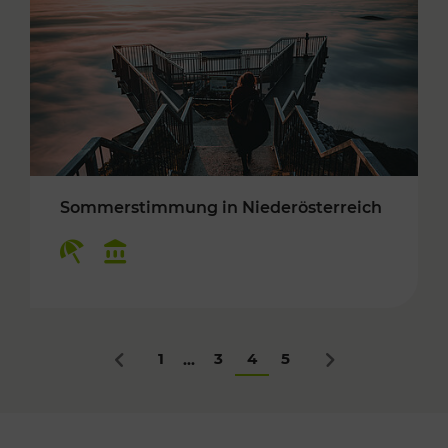
Sommerstimmung in Niederösterreich
Kategorien: Erholung, Kulturangebot
1
3
4
5
...
Zurück
Nächstes