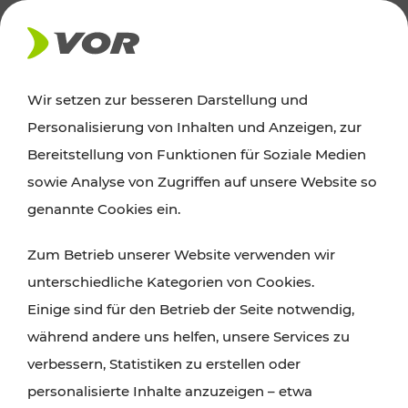
AKTUELLES
Wir setzen zur besseren Darstellung und
Personalisierung von Inhalten und Anzeigen, zur
Ausflugstipps
Bereitstellung von Funktionen für Soziale Medien
sowie Analyse von Zugriffen auf unsere Website so
Wien, Niederösterreich und das Burgenland
genannte Cookies ein.
entdecken: Egal ob Familienabenteuer,
Zum Betrieb unserer Website verwenden wir
Wanderungen, Kultur und Gastronomie,
unterschiedliche Kategorien von Cookies.
Radtouren oder purer Naturgenuss – viele
Einige sind für den Betrieb der Seite notwendig,
Attraktionen sind mit den Ticket- und Fahrplan-
während andere uns helfen, unsere Services zu
Angeboten des VOR gut und schnell erreichbar.
verbessern, Statistiken zu erstellen oder
personalisierte Inhalte anzuzeigen – etwa
ROUTE PLANEN