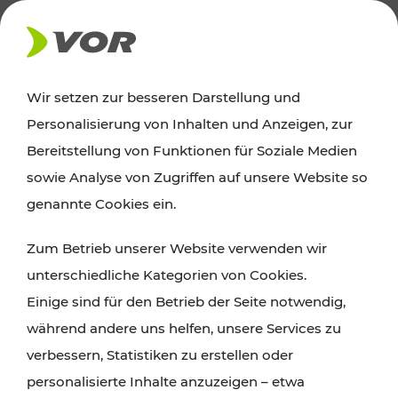
AKTUELLES
Wir setzen zur besseren Darstellung und
Personalisierung von Inhalten und Anzeigen, zur
Ausflugstipps
Bereitstellung von Funktionen für Soziale Medien
sowie Analyse von Zugriffen auf unsere Website so
Wien, Niederösterreich und das Burgenland
genannte Cookies ein.
entdecken: Egal ob Familienabenteuer,
Zum Betrieb unserer Website verwenden wir
Wanderungen, Kultur und Gastronomie,
unterschiedliche Kategorien von Cookies.
Radtouren oder purer Naturgenuss – viele
Einige sind für den Betrieb der Seite notwendig,
Attraktionen sind mit den Ticket- und Fahrplan-
während andere uns helfen, unsere Services zu
Angeboten des VOR gut und schnell erreichbar.
verbessern, Statistiken zu erstellen oder
personalisierte Inhalte anzuzeigen – etwa
ROUTE PLANEN