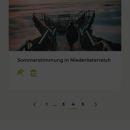
Sommerstimmung in Niederösterreich
Kategorien: Erholung, Kulturangebot
1
3
4
5
...
Zurück
Nächstes