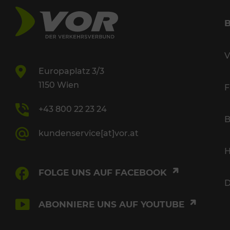
V
Europaplatz 3/3
1150 Wien
F
+43 800 22 23 24
B
kundenservice[at]vor.at
H
FOLGE UNS AUF FACEBOOK
D
ABONNIERE UNS AUF YOUTUBE