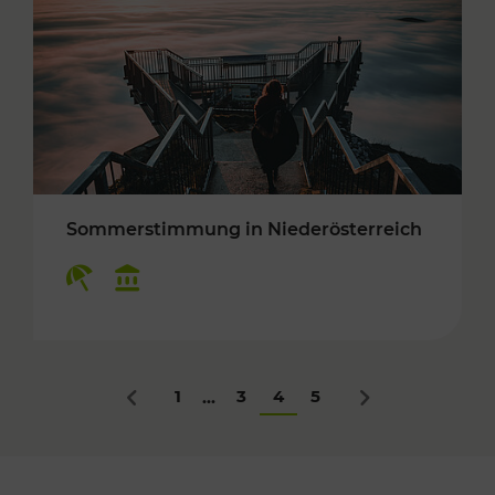
Sommerstimmung in Niederösterreich
Kategorien: Erholung, Kulturangebot
1
3
4
5
...
Zurück
Nächstes