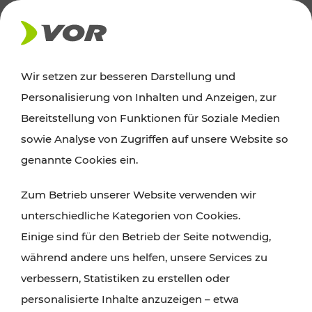
AKTUELLES
Wir setzen zur besseren Darstellung und
Personalisierung von Inhalten und Anzeigen, zur
Ausflugstipps
Bereitstellung von Funktionen für Soziale Medien
sowie Analyse von Zugriffen auf unsere Website so
Wien, Niederösterreich und das Burgenland
genannte Cookies ein.
entdecken: Egal ob Familienabenteuer,
Zum Betrieb unserer Website verwenden wir
Wanderungen, Kultur und Gastronomie,
unterschiedliche Kategorien von Cookies.
Radtouren oder purer Naturgenuss – viele
Einige sind für den Betrieb der Seite notwendig,
Attraktionen sind mit den Ticket- und Fahrplan-
während andere uns helfen, unsere Services zu
Angeboten des VOR gut und schnell erreichbar.
verbessern, Statistiken zu erstellen oder
personalisierte Inhalte anzuzeigen – etwa
ROUTE PLANEN