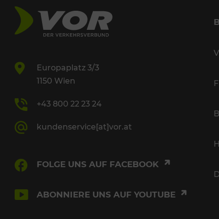
V
Europaplatz 3/3
1150 Wien
F
+43 800 22 23 24
B
kundenservice[at]vor.at
H
FOLGE UNS AUF FACEBOOK
D
ABONNIERE UNS AUF YOUTUBE