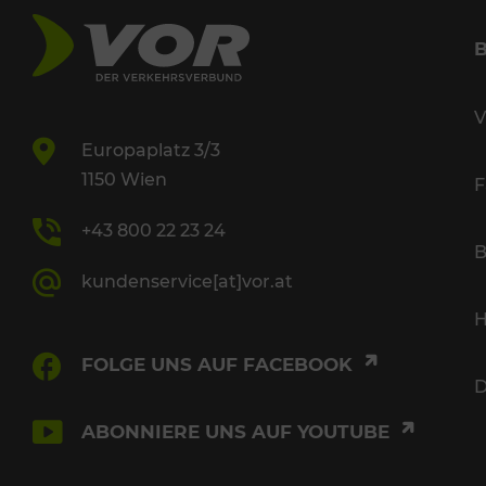
V
Europaplatz 3/3
1150 Wien
F
+43 800 22 23 24
B
kundenservice[at]vor.at
H
FOLGE UNS AUF FACEBOOK
D
ABONNIERE UNS AUF YOUTUBE