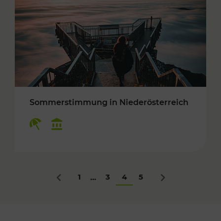
Sommerstimmung in Niederösterreich
Kategorien: Erholung, Kulturangebot
1
3
4
5
...
Zurück
Nächstes