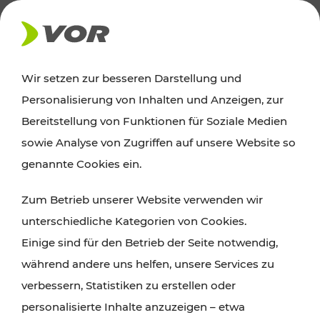
AKTUELLES
Wir setzen zur besseren Darstellung und
Personalisierung von Inhalten und Anzeigen, zur
Ausflugstipps
Bereitstellung von Funktionen für Soziale Medien
sowie Analyse von Zugriffen auf unsere Website so
Wien, Niederösterreich und das Burgenland
genannte Cookies ein.
entdecken: Egal ob Familienabenteuer,
Zum Betrieb unserer Website verwenden wir
Wanderungen, Kultur und Gastronomie,
unterschiedliche Kategorien von Cookies.
Radtouren oder purer Naturgenuss – viele
Einige sind für den Betrieb der Seite notwendig,
Attraktionen sind mit den Ticket- und Fahrplan-
während andere uns helfen, unsere Services zu
Angeboten des VOR gut und schnell erreichbar.
verbessern, Statistiken zu erstellen oder
personalisierte Inhalte anzuzeigen – etwa
ROUTE PLANEN