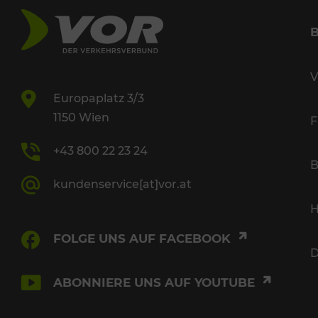
V
Europaplatz 3/3
1150 Wien
F
+43 800 22 23 24
B
kundenservice[at]vor.at
H
FOLGE UNS AUF FACEBOOK
D
ABONNIERE UNS AUF YOUTUBE