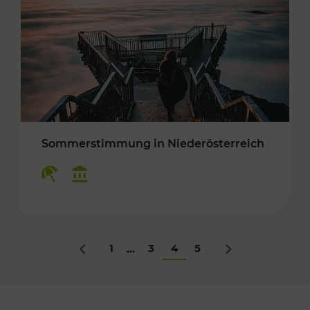
Sommerstimmung in Niederösterreich
Kategorien: Erholung, Kulturangebot
1
3
4
5
...
Zurück
Nächstes