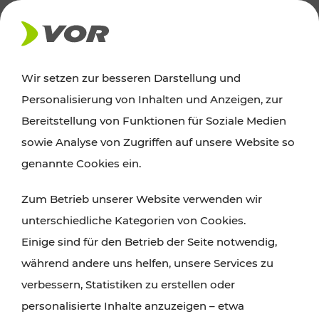
AKTUELLES
Wir setzen zur besseren Darstellung und
Personalisierung von Inhalten und Anzeigen, zur
Ausflugstipps
Bereitstellung von Funktionen für Soziale Medien
sowie Analyse von Zugriffen auf unsere Website so
Wien, Niederösterreich und das Burgenland
genannte Cookies ein.
entdecken: Egal ob Familienabenteuer,
Zum Betrieb unserer Website verwenden wir
Wanderungen, Kultur und Gastronomie,
unterschiedliche Kategorien von Cookies.
Radtouren oder purer Naturgenuss – viele
Einige sind für den Betrieb der Seite notwendig,
Attraktionen sind mit den Ticket- und Fahrplan-
während andere uns helfen, unsere Services zu
Angeboten des VOR gut und schnell erreichbar.
verbessern, Statistiken zu erstellen oder
personalisierte Inhalte anzuzeigen – etwa
ROUTE PLANEN