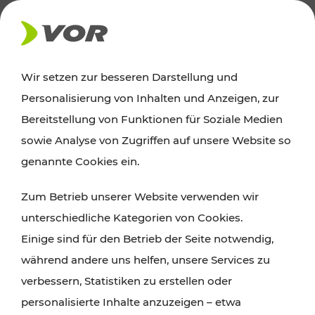
AKTUELLES
Wir setzen zur besseren Darstellung und
Personalisierung von Inhalten und Anzeigen, zur
Ausflugstipps
Bereitstellung von Funktionen für Soziale Medien
sowie Analyse von Zugriffen auf unsere Website so
Wien, Niederösterreich und das Burgenland
genannte Cookies ein.
entdecken: Egal ob Familienabenteuer,
Zum Betrieb unserer Website verwenden wir
Wanderungen, Kultur und Gastronomie,
unterschiedliche Kategorien von Cookies.
Radtouren oder purer Naturgenuss – viele
Einige sind für den Betrieb der Seite notwendig,
Attraktionen sind mit den Ticket- und Fahrplan-
während andere uns helfen, unsere Services zu
Angeboten des VOR gut und schnell erreichbar.
verbessern, Statistiken zu erstellen oder
personalisierte Inhalte anzuzeigen – etwa
ROUTE PLANEN