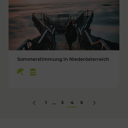
Sommerstimmung in Niederösterreich
Kategorien: Erholung, Kulturangebot
1
3
4
5
...
Zurück
Nächstes