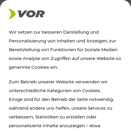
AKTUELLES
Wir setzen zur besseren Darstellung und
Personalisierung von Inhalten und Anzeigen, zur
Ausflugstipps
Bereitstellung von Funktionen für Soziale Medien
sowie Analyse von Zugriffen auf unsere Website so
Wien, Niederösterreich und das Burgenland
genannte Cookies ein.
entdecken: Egal ob Familienabenteuer,
Zum Betrieb unserer Website verwenden wir
Wanderungen, Kultur und Gastronomie,
unterschiedliche Kategorien von Cookies.
Radtouren oder purer Naturgenuss – viele
Einige sind für den Betrieb der Seite notwendig,
Attraktionen sind mit den Ticket- und Fahrplan-
während andere uns helfen, unsere Services zu
Angeboten des VOR gut und schnell erreichbar.
verbessern, Statistiken zu erstellen oder
personalisierte Inhalte anzuzeigen – etwa
ROUTE PLANEN