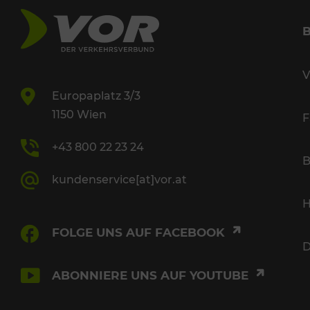
V
Europaplatz 3/3
1150 Wien
F
+43 800 22 23 24
B
kundenservice[at]vor.at
H
FOLGE UNS AUF FACEBOOK
D
ABONNIERE UNS AUF YOUTUBE