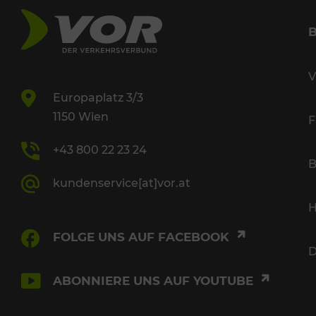
V
Europaplatz 3/3
1150 Wien
F
+43 800 22 23 24
B
kundenservice[at]vor.at
H
FOLGE UNS AUF FACEBOOK
D
ABONNIERE UNS AUF YOUTUBE