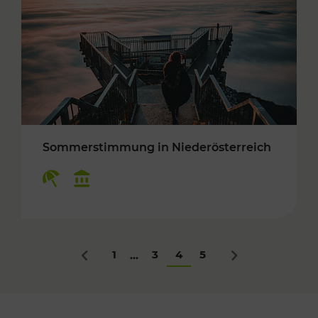
Sommerstimmung in Niederösterreich
Kategorien: Erholung, Kulturangebot
1
3
4
5
...
Zurück
Nächstes