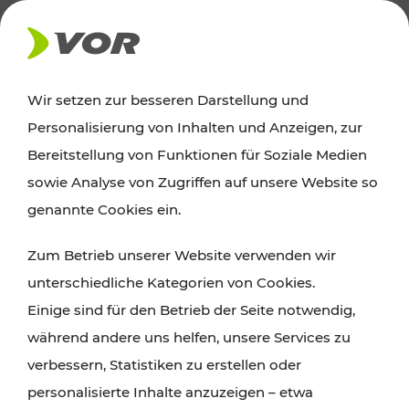
AKTUELLES
Wir setzen zur besseren Darstellung und
Personalisierung von Inhalten und Anzeigen, zur
Ausflugstipps
Bereitstellung von Funktionen für Soziale Medien
sowie Analyse von Zugriffen auf unsere Website so
Wien, Niederösterreich und das Burgenland
genannte Cookies ein.
entdecken: Egal ob Familienabenteuer,
Zum Betrieb unserer Website verwenden wir
Wanderungen, Kultur und Gastronomie,
unterschiedliche Kategorien von Cookies.
Radtouren oder purer Naturgenuss – viele
Einige sind für den Betrieb der Seite notwendig,
Attraktionen sind mit den Ticket- und Fahrplan-
während andere uns helfen, unsere Services zu
Angeboten des VOR gut und schnell erreichbar.
verbessern, Statistiken zu erstellen oder
personalisierte Inhalte anzuzeigen – etwa
ROUTE PLANEN