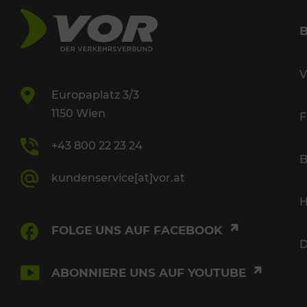
V
Europaplatz 3/3
1150 Wien
F
+43 800 22 23 24
B
kundenservice[at]vor.at
H
FOLGE UNS AUF FACEBOOK
D
ABONNIERE UNS AUF YOUTUBE