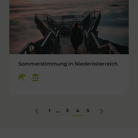
Sommerstimmung in Niederösterreich
Kategorien: Erholung, Kulturangebot
1
3
4
5
...
Zurück
Nächstes