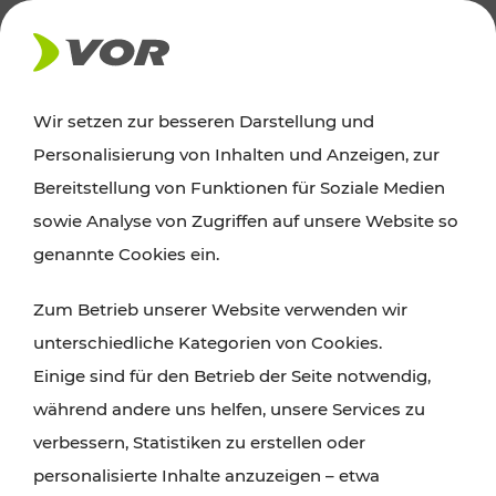
AKTUELLES
Wir setzen zur besseren Darstellung und
Personalisierung von Inhalten und Anzeigen, zur
Ausflugstipps
Bereitstellung von Funktionen für Soziale Medien
sowie Analyse von Zugriffen auf unsere Website so
Wien, Niederösterreich und das Burgenland
genannte Cookies ein.
entdecken: Egal ob Familienabenteuer,
Zum Betrieb unserer Website verwenden wir
Wanderungen, Kultur und Gastronomie,
unterschiedliche Kategorien von Cookies.
Radtouren oder purer Naturgenuss – viele
Einige sind für den Betrieb der Seite notwendig,
Attraktionen sind mit den Ticket- und Fahrplan-
während andere uns helfen, unsere Services zu
Angeboten des VOR gut und schnell erreichbar.
verbessern, Statistiken zu erstellen oder
personalisierte Inhalte anzuzeigen – etwa
ROUTE PLANEN