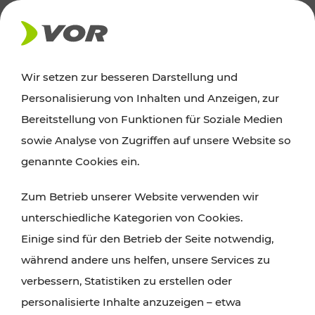
AKTUELLES
Wir setzen zur besseren Darstellung und
Personalisierung von Inhalten und Anzeigen, zur
Ausflugstipps
Bereitstellung von Funktionen für Soziale Medien
sowie Analyse von Zugriffen auf unsere Website so
Wien, Niederösterreich und das Burgenland
genannte Cookies ein.
entdecken: Egal ob Familienabenteuer,
Zum Betrieb unserer Website verwenden wir
Wanderungen, Kultur und Gastronomie,
unterschiedliche Kategorien von Cookies.
Radtouren oder purer Naturgenuss – viele
Einige sind für den Betrieb der Seite notwendig,
Attraktionen sind mit den Ticket- und Fahrplan-
während andere uns helfen, unsere Services zu
Angeboten des VOR gut und schnell erreichbar.
verbessern, Statistiken zu erstellen oder
personalisierte Inhalte anzuzeigen – etwa
ROUTE PLANEN