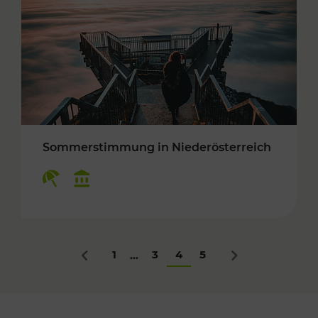
Sommerstimmung in Niederösterreich
Kategorien: Erholung, Kulturangebot
1
3
4
5
...
Zurück
Nächstes