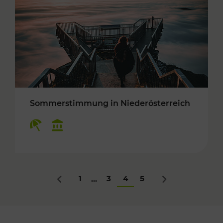
Sommerstimmung in Niederösterreich
Kategorien: Erholung, Kulturangebot
1
3
4
5
...
Zurück
Nächstes