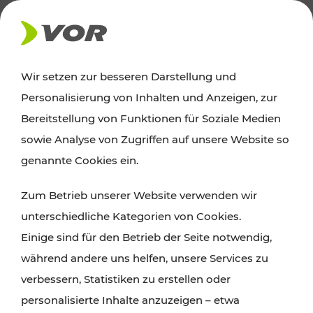
AKTUELLES
Wir setzen zur besseren Darstellung und
Personalisierung von Inhalten und Anzeigen, zur
Ausflugstipps
Bereitstellung von Funktionen für Soziale Medien
sowie Analyse von Zugriffen auf unsere Website so
Wien, Niederösterreich und das Burgenland
genannte Cookies ein.
entdecken: Egal ob Familienabenteuer,
Zum Betrieb unserer Website verwenden wir
Wanderungen, Kultur und Gastronomie,
unterschiedliche Kategorien von Cookies.
Radtouren oder purer Naturgenuss – viele
Einige sind für den Betrieb der Seite notwendig,
Attraktionen sind mit den Ticket- und Fahrplan-
während andere uns helfen, unsere Services zu
Angeboten des VOR gut und schnell erreichbar.
verbessern, Statistiken zu erstellen oder
personalisierte Inhalte anzuzeigen – etwa
ROUTE PLANEN