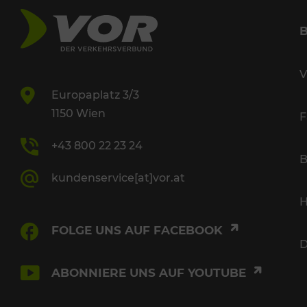
V
Europaplatz 3/3
1150 Wien
F
+43 800 22 23 24
B
kundenservice[at]vor.at
H
FOLGE UNS AUF FACEBOOK
D
ABONNIERE UNS AUF YOUTUBE