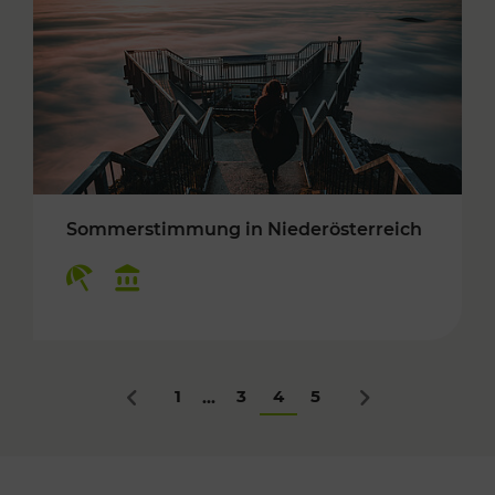
Sommerstimmung in Niederösterreich
Kategorien: Erholung, Kulturangebot
1
3
4
5
...
Zurück
Nächstes