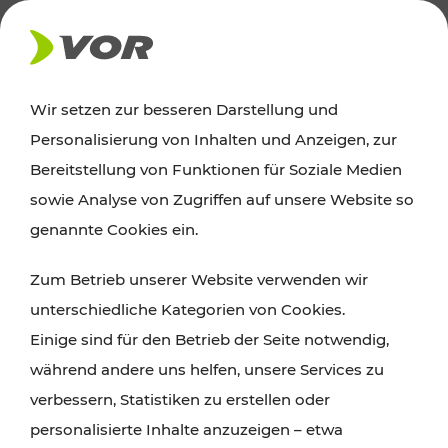
AKTUELLES
Wir setzen zur besseren Darstellung und
Personalisierung von Inhalten und Anzeigen, zur
Ausflugstipps
Bereitstellung von Funktionen für Soziale Medien
sowie Analyse von Zugriffen auf unsere Website so
Wien, Niederösterreich und das Burgenland
genannte Cookies ein.
entdecken: Egal ob Familienabenteuer,
Zum Betrieb unserer Website verwenden wir
Wanderungen, Kultur und Gastronomie,
unterschiedliche Kategorien von Cookies.
Radtouren oder purer Naturgenuss – viele
Einige sind für den Betrieb der Seite notwendig,
Attraktionen sind mit den Ticket- und Fahrplan-
während andere uns helfen, unsere Services zu
Angeboten des VOR gut und schnell erreichbar.
verbessern, Statistiken zu erstellen oder
personalisierte Inhalte anzuzeigen – etwa
ROUTE PLANEN