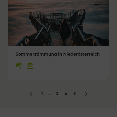
Sommerstimmung in Niederösterreich
Kategorien: Erholung, Kulturangebot
1
3
4
5
...
Zurück
Nächstes