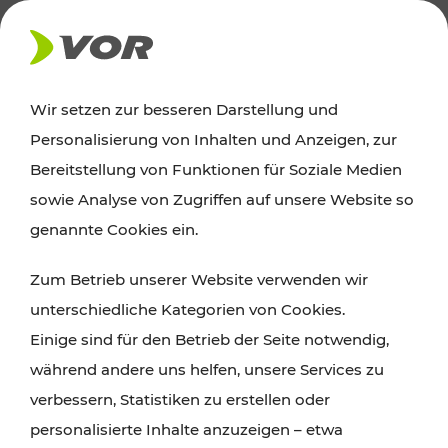
AKTUELLES
Wir setzen zur besseren Darstellung und
Personalisierung von Inhalten und Anzeigen, zur
Ausflugstipps
Bereitstellung von Funktionen für Soziale Medien
sowie Analyse von Zugriffen auf unsere Website so
Wien, Niederösterreich und das Burgenland
genannte Cookies ein.
entdecken: Egal ob Familienabenteuer,
Zum Betrieb unserer Website verwenden wir
Wanderungen, Kultur und Gastronomie,
unterschiedliche Kategorien von Cookies.
Radtouren oder purer Naturgenuss – viele
Einige sind für den Betrieb der Seite notwendig,
Attraktionen sind mit den Ticket- und Fahrplan-
während andere uns helfen, unsere Services zu
Angeboten des VOR gut und schnell erreichbar.
verbessern, Statistiken zu erstellen oder
personalisierte Inhalte anzuzeigen – etwa
ROUTE PLANEN