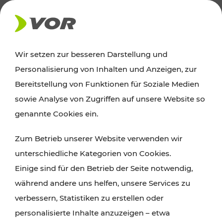
AKTUELLES
Wir setzen zur besseren Darstellung und
Personalisierung von Inhalten und Anzeigen, zur
Ausflugstipps
Bereitstellung von Funktionen für Soziale Medien
sowie Analyse von Zugriffen auf unsere Website so
Wien, Niederösterreich und das Burgenland
genannte Cookies ein.
entdecken: Egal ob Familienabenteuer,
Zum Betrieb unserer Website verwenden wir
Wanderungen, Kultur und Gastronomie,
unterschiedliche Kategorien von Cookies.
Radtouren oder purer Naturgenuss – viele
Einige sind für den Betrieb der Seite notwendig,
Attraktionen sind mit den Ticket- und Fahrplan-
während andere uns helfen, unsere Services zu
Angeboten des VOR gut und schnell erreichbar.
verbessern, Statistiken zu erstellen oder
personalisierte Inhalte anzuzeigen – etwa
ROUTE PLANEN