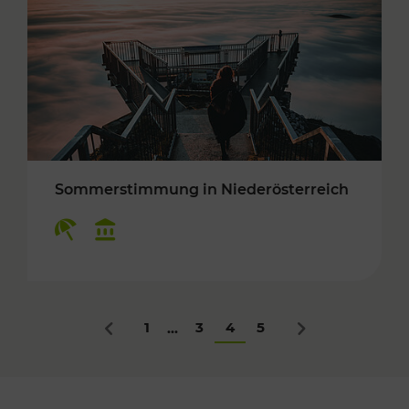
Sommerstimmung in Niederösterreich
Kategorien: Erholung, Kulturangebot
1
3
4
5
...
Zurück
Nächstes