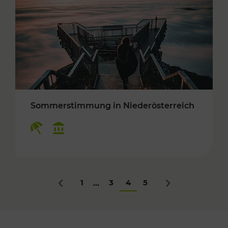
Sommerstimmung in Niederösterreich
Kategorien: Erholung, Kulturangebot
1
3
4
5
...
Zurück
Nächstes