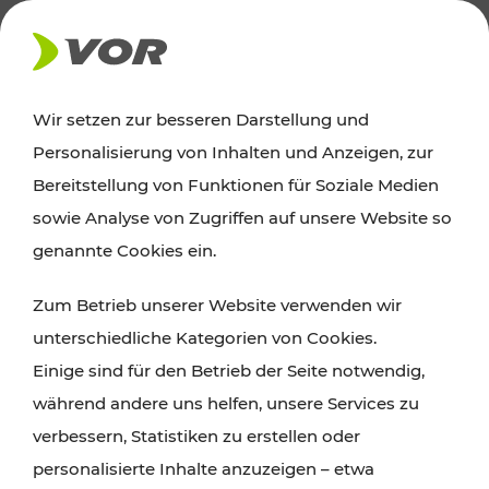
AKTUELLES
Wir setzen zur besseren Darstellung und
Personalisierung von Inhalten und Anzeigen, zur
Ausflugstipps
Bereitstellung von Funktionen für Soziale Medien
sowie Analyse von Zugriffen auf unsere Website so
Wien, Niederösterreich und das Burgenland
genannte Cookies ein.
entdecken: Egal ob Familienabenteuer,
Zum Betrieb unserer Website verwenden wir
Wanderungen, Kultur und Gastronomie,
unterschiedliche Kategorien von Cookies.
Radtouren oder purer Naturgenuss – viele
Einige sind für den Betrieb der Seite notwendig,
Attraktionen sind mit den Ticket- und Fahrplan-
während andere uns helfen, unsere Services zu
Angeboten des VOR gut und schnell erreichbar.
verbessern, Statistiken zu erstellen oder
personalisierte Inhalte anzuzeigen – etwa
ROUTE PLANEN