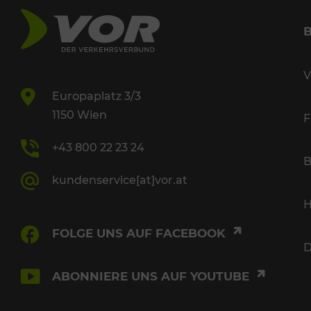
V
Europaplatz 3/3
1150 Wien
F
+43 800 22 23 24
B
kundenservice[at]vor.at
H
FOLGE UNS AUF FACEBOOK
D
ABONNIERE UNS AUF YOUTUBE