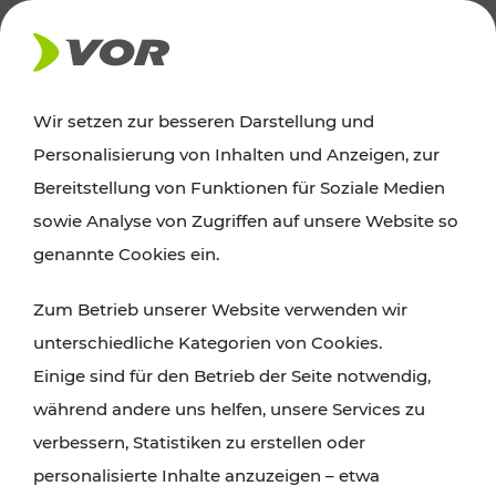
AKTUELLES
Wir setzen zur besseren Darstellung und
Personalisierung von Inhalten und Anzeigen, zur
Ausflugstipps
Bereitstellung von Funktionen für Soziale Medien
sowie Analyse von Zugriffen auf unsere Website so
Wien, Niederösterreich und das Burgenland
genannte Cookies ein.
entdecken: Egal ob Familienabenteuer,
Zum Betrieb unserer Website verwenden wir
Wanderungen, Kultur und Gastronomie,
unterschiedliche Kategorien von Cookies.
Radtouren oder purer Naturgenuss – viele
Einige sind für den Betrieb der Seite notwendig,
Attraktionen sind mit den Ticket- und Fahrplan-
während andere uns helfen, unsere Services zu
Angeboten des VOR gut und schnell erreichbar.
verbessern, Statistiken zu erstellen oder
personalisierte Inhalte anzuzeigen – etwa
ROUTE PLANEN