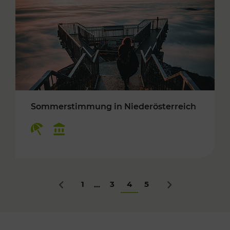
Sommerstimmung in Niederösterreich
Kategorien: Erholung, Kulturangebot
1
3
4
5
...
Zurück
Nächstes