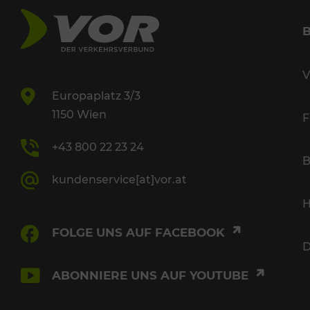
V
Europaplatz 3/3
1150 Wien
F
+43 800 22 23 24
B
kundenservice[at]vor.at
H
FOLGE UNS AUF FACEBOOK
D
ABONNIERE UNS AUF YOUTUBE