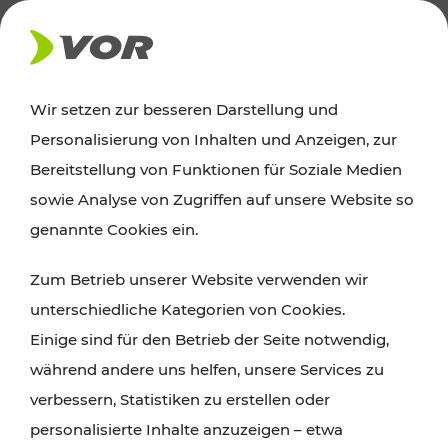
AKTUELLES
Wir setzen zur besseren Darstellung und
Personalisierung von Inhalten und Anzeigen, zur
Ausflugstipps
Bereitstellung von Funktionen für Soziale Medien
sowie Analyse von Zugriffen auf unsere Website so
Wien, Niederösterreich und das Burgenland
genannte Cookies ein.
entdecken: Egal ob Familienabenteuer,
Zum Betrieb unserer Website verwenden wir
Wanderungen, Kultur und Gastronomie,
unterschiedliche Kategorien von Cookies.
Radtouren oder purer Naturgenuss – viele
Einige sind für den Betrieb der Seite notwendig,
Attraktionen sind mit den Ticket- und Fahrplan-
während andere uns helfen, unsere Services zu
Angeboten des VOR gut und schnell erreichbar.
verbessern, Statistiken zu erstellen oder
personalisierte Inhalte anzuzeigen – etwa
ROUTE PLANEN