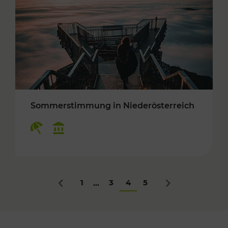
Sommerstimmung in Niederösterreich
Kategorien: Erholung, Kulturangebot
1
3
4
5
...
Zurück
Nächstes