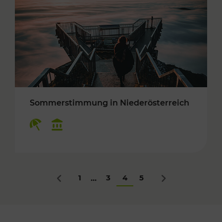
Sommerstimmung in Niederösterreich
Kategorien: Erholung, Kulturangebot
1
3
4
5
...
Zurück
Nächstes