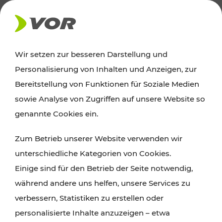
AKTUELLES
Wir setzen zur besseren Darstellung und
Personalisierung von Inhalten und Anzeigen, zur
Ausflugstipps
Bereitstellung von Funktionen für Soziale Medien
sowie Analyse von Zugriffen auf unsere Website so
Wien, Niederösterreich und das Burgenland
genannte Cookies ein.
entdecken: Egal ob Familienabenteuer,
Zum Betrieb unserer Website verwenden wir
Wanderungen, Kultur und Gastronomie,
unterschiedliche Kategorien von Cookies.
Radtouren oder purer Naturgenuss – viele
Einige sind für den Betrieb der Seite notwendig,
Attraktionen sind mit den Ticket- und Fahrplan-
während andere uns helfen, unsere Services zu
Angeboten des VOR gut und schnell erreichbar.
verbessern, Statistiken zu erstellen oder
personalisierte Inhalte anzuzeigen – etwa
ROUTE PLANEN