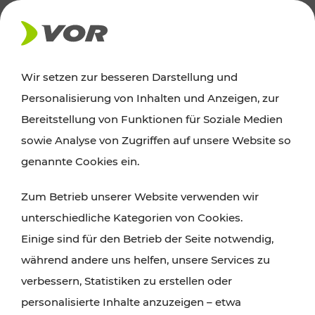
AKTUELLES
Wir setzen zur besseren Darstellung und
Personalisierung von Inhalten und Anzeigen, zur
Ausflugstipps
Bereitstellung von Funktionen für Soziale Medien
sowie Analyse von Zugriffen auf unsere Website so
Wien, Niederösterreich und das Burgenland
genannte Cookies ein.
entdecken: Egal ob Familienabenteuer,
Zum Betrieb unserer Website verwenden wir
Wanderungen, Kultur und Gastronomie,
unterschiedliche Kategorien von Cookies.
Radtouren oder purer Naturgenuss – viele
Einige sind für den Betrieb der Seite notwendig,
Attraktionen sind mit den Ticket- und Fahrplan-
während andere uns helfen, unsere Services zu
Angeboten des VOR gut und schnell erreichbar.
verbessern, Statistiken zu erstellen oder
personalisierte Inhalte anzuzeigen – etwa
ROUTE PLANEN